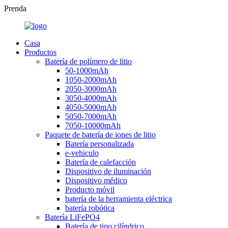
Prenda
Casa
Productos
Batería de polímero de litio
50-1000mAh
1050-2000mAh
2050-3000mAh
3050-4000mAh
4050-5000mAh
5050-7000mAh
7050-10000mAh
Paquete de batería de iones de litio
Batería personalizada
e-vehiculo
Batería de calefacción
Dispositivo de iluminación
Dispositivo médico
Producto móvil
batería de la herramienta eléctrica
batería robótica
Batería LiFePO4
Batería de tipo cilíndrico