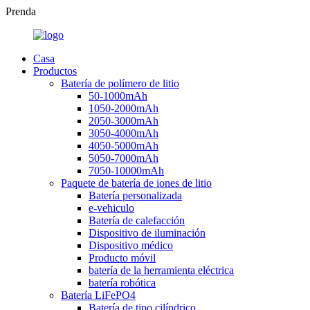
Prenda
Casa
Productos
Batería de polímero de litio
50-1000mAh
1050-2000mAh
2050-3000mAh
3050-4000mAh
4050-5000mAh
5050-7000mAh
7050-10000mAh
Paquete de batería de iones de litio
Batería personalizada
e-vehiculo
Batería de calefacción
Dispositivo de iluminación
Dispositivo médico
Producto móvil
batería de la herramienta eléctrica
batería robótica
Batería LiFePO4
Batería de tipo cilíndrico