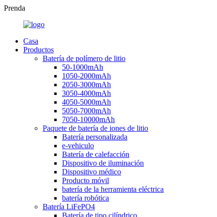
Prenda
Casa
Productos
Batería de polímero de litio
50-1000mAh
1050-2000mAh
2050-3000mAh
3050-4000mAh
4050-5000mAh
5050-7000mAh
7050-10000mAh
Paquete de batería de iones de litio
Batería personalizada
e-vehiculo
Batería de calefacción
Dispositivo de iluminación
Dispositivo médico
Producto móvil
batería de la herramienta eléctrica
batería robótica
Batería LiFePO4
Batería de tipo cilíndrico