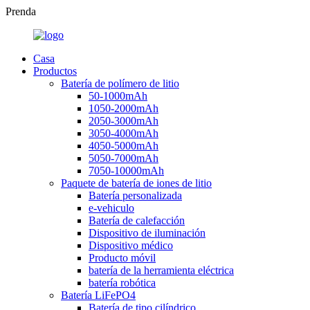
Prenda
Casa
Productos
Batería de polímero de litio
50-1000mAh
1050-2000mAh
2050-3000mAh
3050-4000mAh
4050-5000mAh
5050-7000mAh
7050-10000mAh
Paquete de batería de iones de litio
Batería personalizada
e-vehiculo
Batería de calefacción
Dispositivo de iluminación
Dispositivo médico
Producto móvil
batería de la herramienta eléctrica
batería robótica
Batería LiFePO4
Batería de tipo cilíndrico