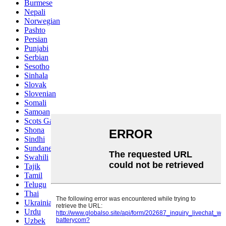
Burmese
Nepali
Norwegian
Pashto
Persian
Punjabi
Serbian
Sesotho
Sinhala
Slovak
Slovenian
Somali
Samoan
Scots Gaelic
Shona
Sindhi
Sundanese
Swahili
Tajik
Tamil
Telugu
Thai
Ukrainian
Urdu
Uzbek