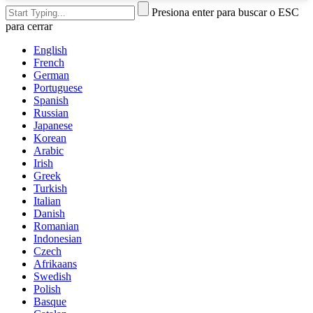
Presiona enter para buscar o ESC
para cerrar
English
French
German
Portuguese
Spanish
Russian
Japanese
Korean
Arabic
Irish
Greek
Turkish
Italian
Danish
Romanian
Indonesian
Czech
Afrikaans
Swedish
Polish
Basque