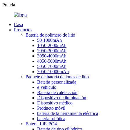
Prenda
Casa
Productos
Batería de polímero de litio
50-1000mAh
1050-2000mAh
2050-3000mAh
3050-4000mAh
4050-5000mAh
5050-7000mAh
7050-10000mAh
Paquete de batería de iones de litio
Batería personalizada
e-vehiculo
Batería de calefacción
Dispositivo de iluminación
Dispositivo médico
Producto móvil
batería de la herramienta eléctrica
batería robótica
Batería LiFePO4
Batería de tipo cilíndrico